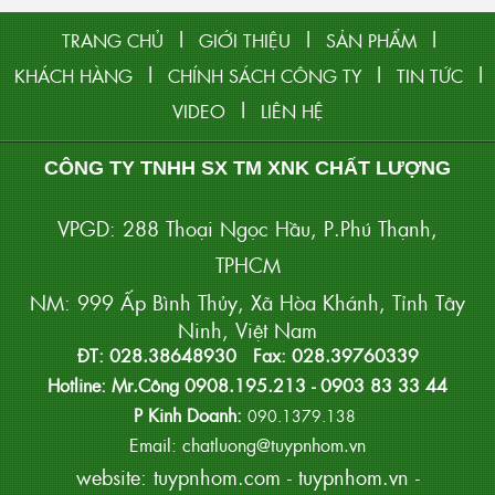
|
|
|
TRANG CHỦ
GIỚI THIỆU
SẢN PHẨM
|
|
|
KHÁCH HÀNG
CHÍNH SÁCH CÔNG TY
TIN TỨC
|
VIDEO
LIÊN HỆ
CÔNG TY TNHH SX TM XNK CHẤT LƯỢNG
VPGD: 288 Thoại Ngọc Hầu, P.Phú Thạnh,
TPHCM
NM: 999 Ấp Bình Thủy, Xã Hòa Khánh, Tỉnh Tây
Ninh, Việt Nam
ĐT: 028.38648930 Fax: 028.39760339
Hotline: Mr.Công 0908.195.213 - 0903 83 33 44
P Kinh Doanh:
090.1379.138
Email: chatluong@tuypnhom.vn
website:
tuypnhom.com
-
tuypnhom.vn
-