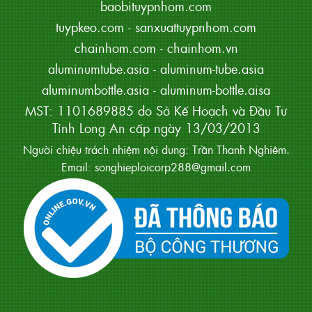
baobituypnhom.com
tuypkeo.com
-
sanxuattuypnhom.com
chainhom.com
-
chainhom.vn
aluminumtube.asia
-
aluminum-tube.asia
aluminumbottle.asia
-
aluminum-bottle.aisa
MST: 1101689885 do Sở Kế Hoạch và Đầu Tư
Tỉnh Long An cấp ngày 13/03/2013
Người chiệu trách nhiệm nội dung: Trần Thanh Nghiêm.
Email: songhieploicorp288@gmail.com