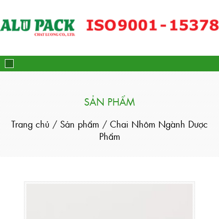
Alupack - Bao Bì Tuýp Nh
SẢN PHẨM
Trang chủ
/
Sản phẩm
/
Chai Nhôm Ngành Dược
Phẩm