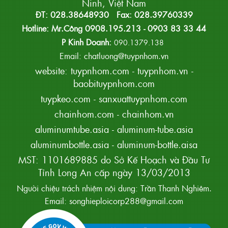
Ninh, Việt Nam
ĐT: 028.38648930 Fax: 028.39760339
Hotline: Mr.Công 0908.195.213 - 0903 83 33 44
P Kinh Doanh:
090.1379.138
Email: chatluong@tuypnhom.vn
website:
tuypnhom.com
-
tuypnhom.vn
-
baobituypnhom.com
tuypkeo.com
-
sanxuattuypnhom.com
chainhom.com
-
chainhom.vn
aluminumtube.asia
-
aluminum-tube.asia
aluminumbottle.asia
-
aluminum-bottle.aisa
MST: 1101689885 do Sở Kế Hoạch và Đầu Tư
Tỉnh Long An cấp ngày 13/03/2013
Người chiệu trách nhiệm nội dung: Trần Thanh Nghiêm.
Email: songhieploicorp288@gmail.com