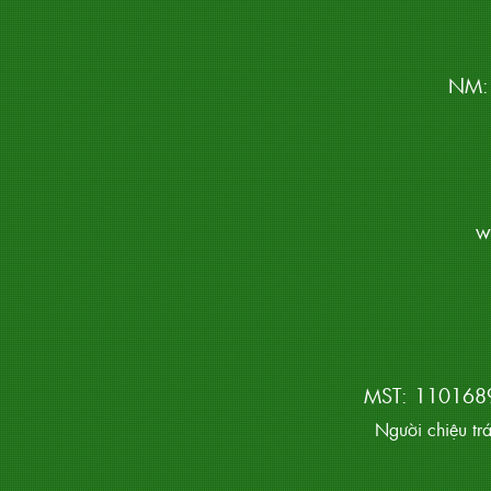
NM: 
w
MST: 1101689
Người chiệu tr