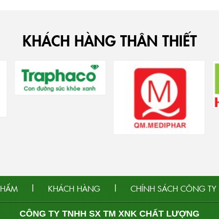
KHÁCH HÀNG THÂN THIẾT
|
|
PHẨM
KHÁCH HÀNG
CHÍNH SÁCH CÔNG TY
CÔNG TY TNHH SX TM XNK CHẤT LƯỢNG