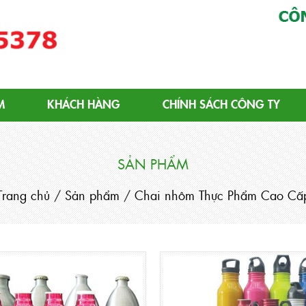
ôm | Chai Nhôm Tiêu Chuẩn
M
KHÁCH HÀNG
CHÍNH SÁCH CÔNG TY
SẢN PHẨM
Trang chủ
/
Sản phẩm
/
Chai nhôm Thực Phẩm Cao Cấ