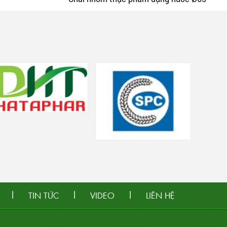
|
|
|
TIN TỨC
VIDEO
LIÊN HỆ