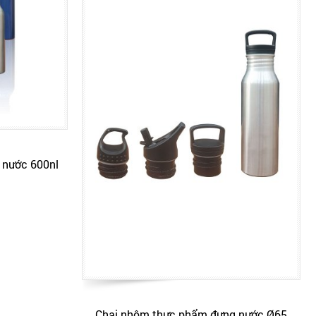
 nước 600nl
Chai nhôm thực phẩm đựng nước Ø65