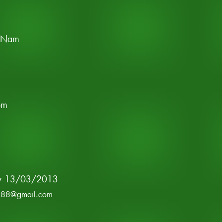
t Nam
om
ày 13/03/2013
rp288@gmail.com