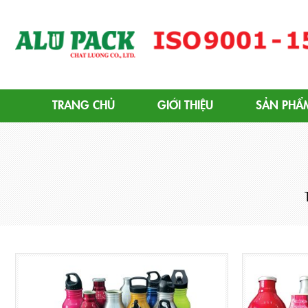
Alupack - Bao Bì Tuýp Nh
TRANG CHỦ
GIỚI THIỆU
SẢN PHẨ