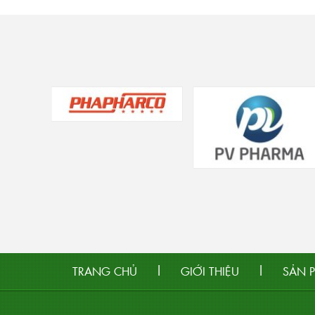
|
|
TRANG CHỦ
GIỚI THIỆU
SẢN 