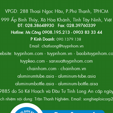
VPGD: 288 Thoại Ngọc Hầu, P.Phú Thạnh, TPHCM
999 Ấp Bình Thủy, Xã Hòa Khánh, Tỉnh Tây Ninh, Việ
ĐT: 028.38648930 Fax: 028.39760339
Hotline: Mr.Công 0908.195.213 - 0903 83 33 44
P Kinh Doanh:
090.1379.138
Email: chatluong@tuypnhom.vn
ebsite:
tuypnhom.com
-
tuypnhom.vn
-
baobituypnhom.c
tuypkeo.com
-
sanxuattuypnhom.com
chainhom.com
-
chainhom.vn
aluminumtube.asia
-
aluminum-tube.asia
aluminumbottle.asia
-
aluminum-bottle.aisa
885 do Sở Kế Hoạch và Đầu Tư Tỉnh Long An cấp ng
ách nhiệm nội dung: Trần Thanh Nghiêm. Email: songhieploico