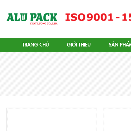
Alupack - Bao Bì Tuýp Nh
TRANG CHỦ
GIỚI THIỆU
SẢN PHẨ