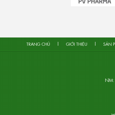
|
|
TRANG CHỦ
GIỚI THIỆU
SẢN 
NM: 
w