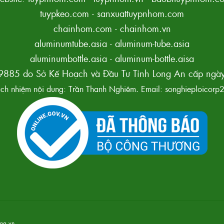
tuypkeo.com
-
sanxuattuypnhom.com
chainhom.com
-
chainhom.vn
aluminumtube.asia
-
aluminum-tube.asia
aluminumbottle.asia
-
aluminum-bottle.aisa
885 do Sở Kế Hoạch và Đầu Tư Tỉnh Long An cấp ng
ách nhiệm nội dung: Trần Thanh Nghiêm. Email: songhieploico
na.vn