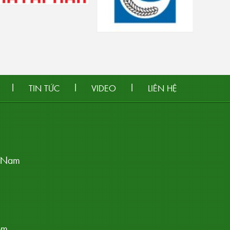
|
|
|
TIN TỨC
VIDEO
LIÊN HỆ
t Nam
om