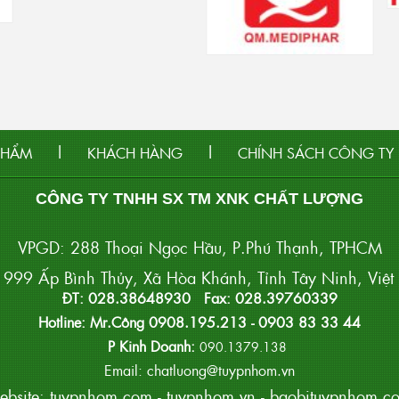
|
|
PHẨM
KHÁCH HÀNG
CHÍNH SÁCH CÔNG TY
CÔNG TY TNHH SX TM XNK CHẤT LƯỢNG
VPGD: 288 Thoại Ngọc Hầu, P.Phú Thạnh, TPHCM
999 Ấp Bình Thủy, Xã Hòa Khánh, Tỉnh Tây Ninh, Việ
ĐT: 028.38648930 Fax: 028.39760339
Hotline: Mr.Công 0908.195.213 - 0903 83 33 44
P Kinh Doanh:
090.1379.138
Email: chatluong@tuypnhom.vn
ebsite:
tuypnhom.com
-
tuypnhom.vn
-
baobituypnhom.c