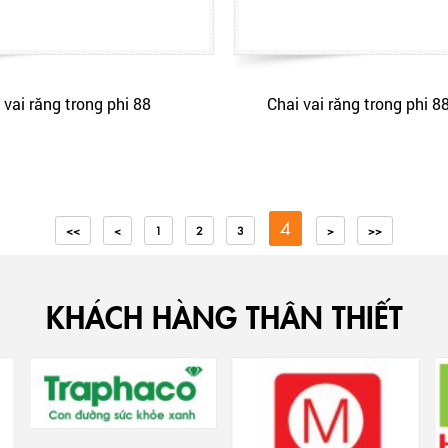
 vai răng trong phi 88
Chai vai răng trong phi 8
4
<<
<
1
2
3
>
>>
KHÁCH HÀNG THÂN THIẾT