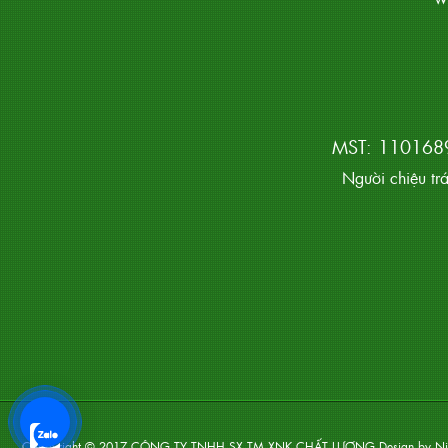
MST: 1101689
Người chiệu tr
Coppyright © 2017
CÔNG TY TNHH SX TM XNK CHẤT LƯỢNG
.Design by
Ni