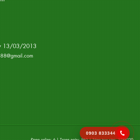
ày 13/03/2013
rp288@gmail.com
0903 833344
Đang online:
6
| Trong ngày:
962
| Tổng truy cập:
2789220