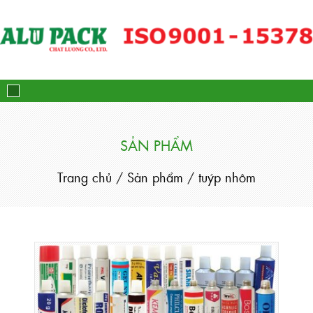
Alupack - Bao Bì Tuýp Nh
SẢN PHẨM
Trang chủ
/
Sản phẩm
/
tuýp nhôm