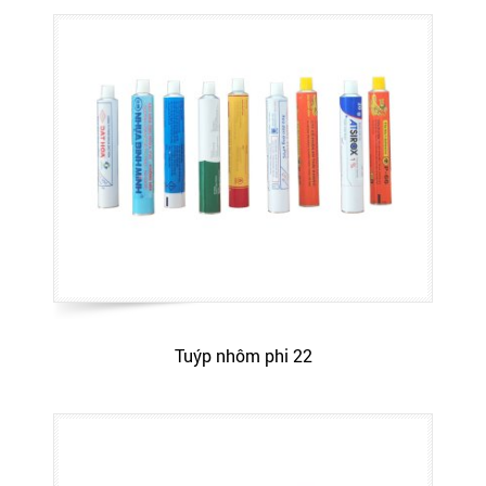
Tuýp nhôm phi 22