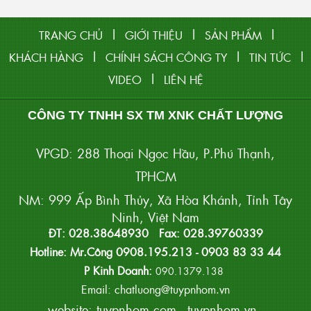
|
|
|
TRANG CHỦ
GIỚI THIỆU
SẢN PHẨM
|
|
|
KHÁCH HÀNG
CHÍNH SÁCH CÔNG TY
TIN TỨC
|
VIDEO
LIÊN HỆ
CÔNG TY TNHH SX TM XNK CHẤT LƯỢNG
VPGD: 288 Thoại Ngọc Hầu, P.Phú Thạnh,
TPHCM
NM: 999 Ấp Bình Thủy, Xã Hòa Khánh, Tỉnh Tây
Ninh, Việt Nam
ĐT: 028.38648930 Fax: 028.39760339
Hotline: Mr.Công 0908.195.213 - 0903 83 33 44
P Kinh Doanh:
090.1379.138
Email: chatluong@tuypnhom.vn
website:
tuypnhom.com
-
tuypnhom.vn
-