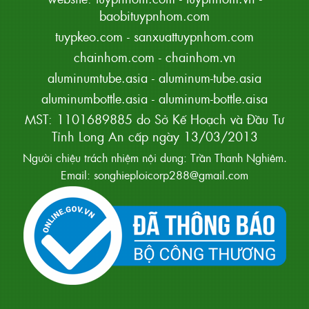
baobituypnhom.com
tuypkeo.com
-
sanxuattuypnhom.com
chainhom.com
-
chainhom.vn
aluminumtube.asia
-
aluminum-tube.asia
aluminumbottle.asia
-
aluminum-bottle.aisa
MST: 1101689885 do Sở Kế Hoạch và Đầu Tư
Tỉnh Long An cấp ngày 13/03/2013
Người chiệu trách nhiệm nội dung: Trần Thanh Nghiêm.
Email: songhieploicorp288@gmail.com