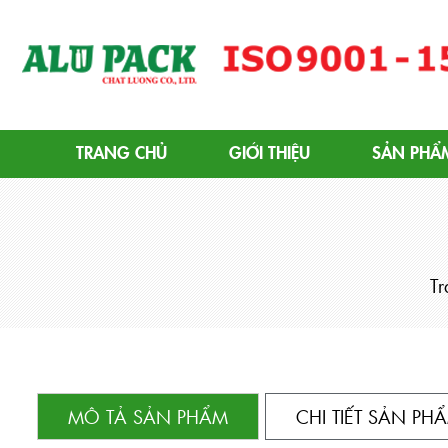
Alupack - Bao Bì Tuýp Nh
TRANG CHỦ
GIỚI THIỆU
SẢN PHẨ
T
MÔ TẢ SẢN PHẨM
CHI TIẾT SẢN PH