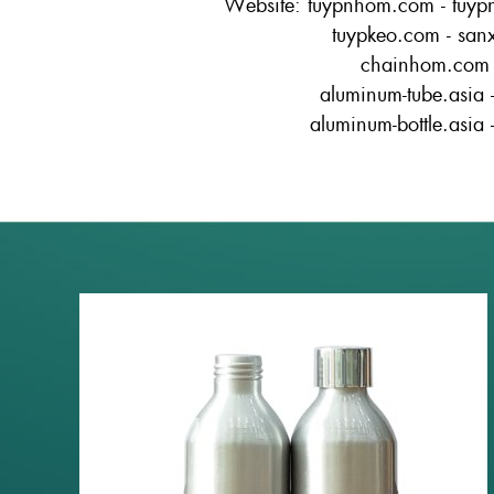
Website: tuypnhom.com - tuy
tuypkeo.com - sa
chainhom.com 
aluminum-tube.asia 
aluminum-bottle.asia 