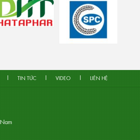
|
|
|
TIN TỨC
VIDEO
LIÊN HỆ
t Nam