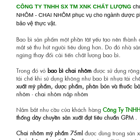
CÔNG TY TNHH SX TM XNK CHẤT LƯỢNG
chu
NHÔM
-
CHAI NHÔM
phục vụ cho ngành dược p
bảo vệ thực vật.
Bao bì sản phẩm một phần tât yếu tạo nên thành
mắt sẽ thu hút người tiêu dùng hơn. Do đó nhà s
ngừng thay đổi cải tiến chất lượng bao bì.
Trong đó vỏ
bao bì chai nhôm
được sử dụng rộng 
tái chế khi sử dụng không như bao bì nhựa tái c
xuất mỹ phẩm, dược phẩm, phân bón và thuốc bảo
nhôm
-
chai nhôm nắp nhôm
Nắm bắt nhu cầu của khách hàng
Công Ty TNHH
thống dây chuyền sản xuất đạt tiêu chuẩn GPM
.
Chai nhôm mỹ phẩm 75ml
được dùng trong sản