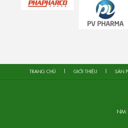
|
|
TRANG CHỦ
GIỚI THIỆU
SẢN 
NM: 