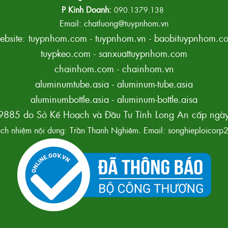
P Kinh Doanh:
090.1379.138
Email: chatluong@tuypnhom.vn
ebsite:
tuypnhom.com
-
tuypnhom.vn
-
baobituypnhom.c
tuypkeo.com
-
sanxuattuypnhom.com
chainhom.com
-
chainhom.vn
aluminumtube.asia
-
aluminum-tube.asia
aluminumbottle.asia
-
aluminum-bottle.aisa
885 do Sở Kế Hoạch và Đầu Tư Tỉnh Long An cấp ng
ách nhiệm nội dung: Trần Thanh Nghiêm. Email: songhieploico