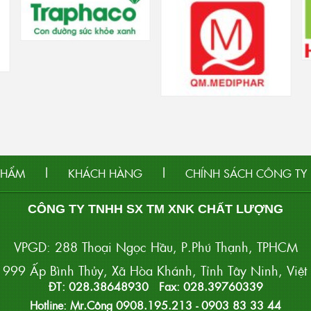
|
|
PHẨM
KHÁCH HÀNG
CHÍNH SÁCH CÔNG TY
CÔNG TY TNHH SX TM XNK CHẤT LƯỢNG
VPGD: 288 Thoại Ngọc Hầu, P.Phú Thạnh, TPHCM
999 Ấp Bình Thủy, Xã Hòa Khánh, Tỉnh Tây Ninh, Việ
ĐT: 028.38648930 Fax: 028.39760339
Hotline: Mr.Công 0908.195.213 - 0903 83 33 44