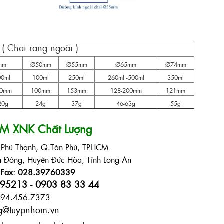
( Chai răng ngoài )
mm
Ø50mm
Ø55mm
Ø65mm
Ø74mm
00ml
100ml
250ml
260ml -500ml
350ml
10mm
100mm
153mm
128-200mm
121mm
20g
24g
37g
46-63g
55g
TM XNK Chất Lượng
.Phú Thạnh, Q.Tân Phú, TPHCM
 Đông, Huyện Đức Hòa, Tỉnh Long An
Fax: 028.39760339
95213 - 0903 83 33 44
 094.456.7373
ng@tuypnhom.vn