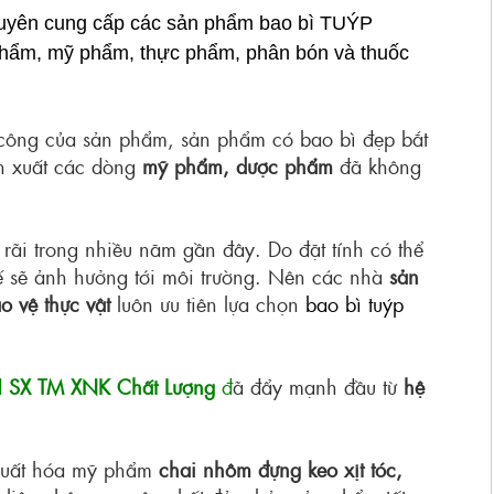
yên cung cấp các sản phẩm bao bì
TUÝP
hẩm, mỹ phẩm, thực phẩm, phân bón và thuốc
 công của sản phẩm, sản phẩm có bao bì đẹp bắt
ản xuất các dòng
mỹ phẩm, dược phẩm
đã không
rãi trong nhiều năm gần đây. Do đặt tính có thể
hế sẽ ảnh hưởng tới môi trường. Nên các nhà
sản
 vệ thực vật
luôn ưu tiên lựa chọn
bao bì tuýp
 SX TM XNK Chất Lượng
đ
ã đẩy mạnh đầu từ
hệ
 xuất hóa mỹ phẩm
chai nhôm đựng keo xịt tóc,