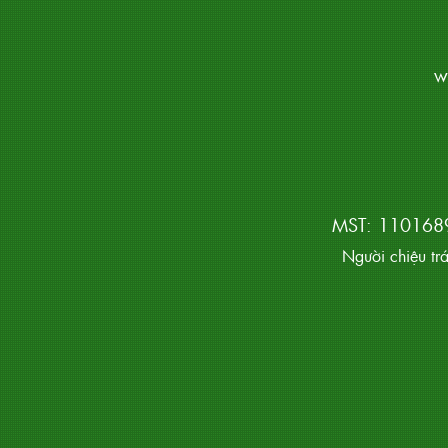
w
MST: 1101689
Người chiệu tr