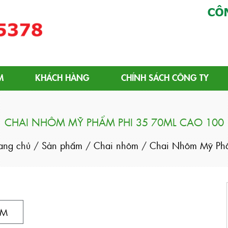
ôm | Chai Nhôm Tiêu Chuẩn
M
KHÁCH HÀNG
CHÍNH SÁCH CÔNG TY
CHAI NHÔM MỸ PHẨM PHI 35 70ML CAO 100
rang chủ
/
Sản phẩm
/
Chai nhôm
/
Chai Nhôm Mỹ Ph
ẨM