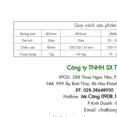
Quy cách sản phẩm 
Đường kính
Ø35mm
Ø35mm
Ø40
Thể tích
50ml
70ml
70 - 1
Chiều cao
85mm
100-105-110 mm
100-1
Trọng lượng
12g
14-16g
19 – 
Công ty TNHH SX 
VPGD: 288 Thoại Ngọc Hầu, P
NM: 999 Ấp Bình Thủy, Xã Hòa Khánh
ĐT: 028.38648930 
Hotline:
Mr.Công 0908.1
P Kinh Doanh:
Email: chatluo