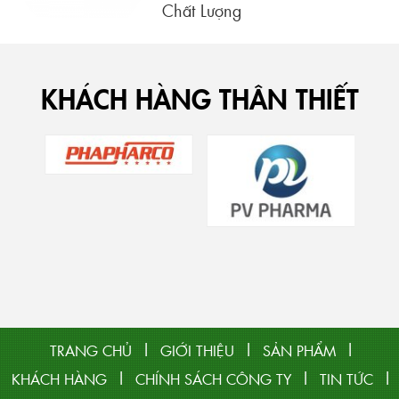
Chất Lượng
KHÁCH HÀNG THÂN THIẾT
|
|
|
TRANG CHỦ
GIỚI THIỆU
SẢN PHẨM
|
|
|
KHÁCH HÀNG
CHÍNH SÁCH CÔNG TY
TIN TỨC