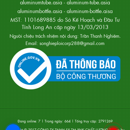
aluminumtube.asia
-
aluminum-tube.asia
aluminumbottle.asia
-
aluminum-bottle.aisa
MST: 1101689885 do Sở Kế Hoạch và Đầu Tư
Tỉnh Long An cấp ngày 13/03/2013
Người chiệu trách nhiệm nội dung: Trần Thanh Nghiêm.
Email: songhieploicorp288@gmail.com
Đang online:
7
| Trong ngày:
664
| Tổng truy cập:
2791269
Coppyright © 2017
CÔNG TY TNHH SX TM XNK CHẤT LƯỢNG
.Design by