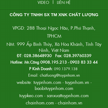
|
VIDEO
LIÊN HỆ
CÔNG TY TNHH SX TM XNK CHẤT LƯỢNG
VPGD: 288 Thoại Ngọc Hầu, P.Phú Thạnh,
TPHCM
NM: 999 Ấp Bình Thủy, Xã Hòa Khánh, Tỉnh Tây
Ninh, Việt Nam
ĐT: 028.38648930 Fax: 028.39760339
Hotline: Mr.Công 0908.195.213 - 0903 83 33 44
P Kinh Doanh:
090.1379.138
Email: chatluong@tuypnhom.vn
website:
tuypnhom.com
-
tuypnhom.vn
-
baobituypnhom.com
tuypkeo.com
-
sanxuattuypnhom.com
chainhom.com
-
chainhom.vn