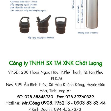
Công ty TNHH SX TM XNK Chất Lượng
VPGD: 288 Thoại Ngọc Hầu, P.Phú Thạnh, Q.Tân Phú,
TPHCM
NM: 999 Ấp Bình Thủy, Xã Hòa Khánh Đông, Huyện Đức
Hòa, Tỉnh Long An
ĐT: 028.38648930 Fax: 028.39760339
Hotline:
Mr.Công 0908.195213 - 0903 83 33 44
P Kinh Doanh: 094.456.7373