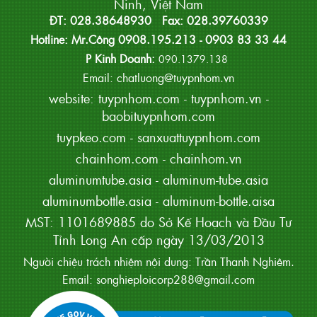
Ninh, Việt Nam
ĐT: 028.38648930 Fax: 028.39760339
Hotline: Mr.Công 0908.195.213 - 0903 83 33 44
P Kinh Doanh:
090.1379.138
Email: chatluong@tuypnhom.vn
website:
tuypnhom.com
-
tuypnhom.vn
-
baobituypnhom.com
tuypkeo.com
-
sanxuattuypnhom.com
chainhom.com
-
chainhom.vn
aluminumtube.asia
-
aluminum-tube.asia
aluminumbottle.asia
-
aluminum-bottle.aisa
MST: 1101689885 do Sở Kế Hoạch và Đầu Tư
Tỉnh Long An cấp ngày 13/03/2013
Người chiệu trách nhiệm nội dung: Trần Thanh Nghiêm.
Email: songhieploicorp288@gmail.com