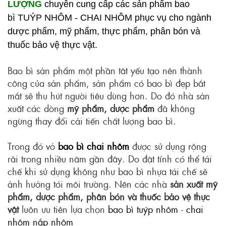
LƯỢNG
chuyên cung cấp các sản phẩm bao
bì
TUÝP NHÔM
-
CHAI NHÔM
phục vụ cho ngành
dược phẩm, mỹ phẩm, thực phẩm, phân bón và
thuốc bảo vệ thực vật.
Bao bì sản phẩm một phần tât yếu tạo nên thành
công của sản phẩm, sản phẩm có bao bì đẹp bắt
mắt sẽ thu hút người tiêu dùng hơn. Do đó nhà sản
xuất các dòng
mỹ phẩm, dược phẩm
đã không
ngừng thay đổi cải tiến chất lượng bao bì.
Trong đó vỏ
bao bì chai nhôm
được sử dụng rộng
rãi trong nhiều năm gần đây. Do đặt tính có thể tái
chế khi sử dụng không như bao bì nhựa tái chế sẽ
ảnh hưởng tới môi trường. Nên các nhà
sản xuất mỹ
phẩm, dược phẩm, phân bón và thuốc bảo vệ thực
vật
luôn ưu tiên lựa chọn
bao bì tuýp nhôm
-
chai
nhôm nắp nhôm