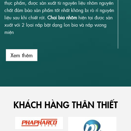
nguyên liệu sau khi chiết rót. Chai nhôm đựng nước
thực phẩm, được sản xuất từ nguyên liệu nhôm nguyên
hiện tại được sản xuất với 2 dung tích Ø 65 x 500ml
chất đảm bảo sản phẩm tốt nhất không bị rò rỉ nguyên
và Ø 74 x 600ml
liệu sau khi chiết rót.
Chai bia nhôm
hiện tại được sản
xuất với 2 lọai nắp bật dạng lon bia và nắp vương
miện
Xem thêm
Xem thêm
KHÁCH HÀNG THÂN THIẾT