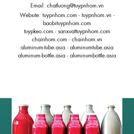
Email: chatluong@tuypnhom.vn
Website: tuypnhom.com - tuypnhom.vn -
baobituypnhom.com
tuypkeo.com - sanxuattuypnhom.com
chainhom.com - chainhom.vn
aluminum-tube.asia - aluminumtube.asia
aluminum-bottle.asia - aluminumbottle.asia