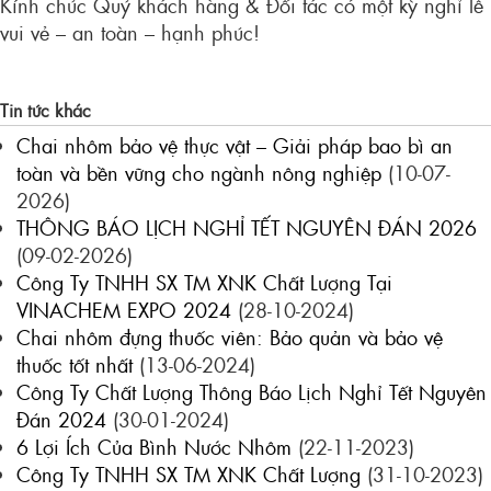
Kính chúc Quý khách hàng & Đối tác có một kỳ nghỉ lễ
vui vẻ – an toàn – hạnh phúc!
Tin tức khác
Chai nhôm bảo vệ thực vật – Giải pháp bao bì an
toàn và bền vững cho ngành nông nghiệp
(10-07-
2026)
THÔNG BÁO LỊCH NGHỈ TẾT NGUYÊN ĐÁN 2026
(09-02-2026)
Công Ty TNHH SX TM XNK Chất Lượng Tại
VINACHEM EXPO 2024
(28-10-2024)
Chai nhôm đựng thuốc viên: Bảo quản và bảo vệ
thuốc tốt nhất
(13-06-2024)
Công Ty Chất Lượng Thông Báo Lịch Nghỉ Tết Nguyên
Đán 2024
(30-01-2024)
6 Lợi Ích Của Bình Nước Nhôm
(22-11-2023)
Công Ty TNHH SX TM XNK Chất Lượng
(31-10-2023)