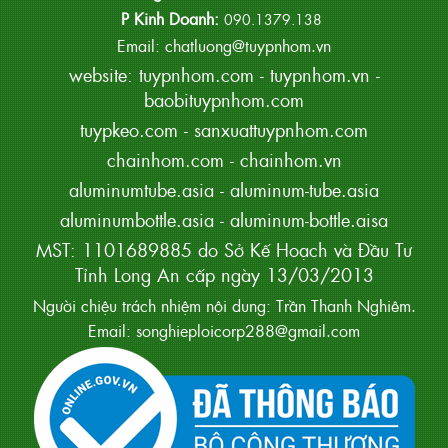
P Kinh Doanh:
090.1379.138
Email: chatluong@tuypnhom.vn
website:
tuypnhom.com
-
tuypnhom.vn
-
baobituypnhom.com
tuypkeo.com
-
sanxuattuypnhom.com
chainhom.com
-
chainhom.vn
aluminumtube.asia
-
aluminum-tube.asia
aluminumbottle.asia
-
aluminum-bottle.aisa
MST: 1101689885 do Sở Kế Hoạch và Đầu Tư
Tỉnh Long An cấp ngày 13/03/2013
Người chiệu trách nhiệm nội dung: Trần Thanh Nghiêm.
Email: songhieploicorp288@gmail.com