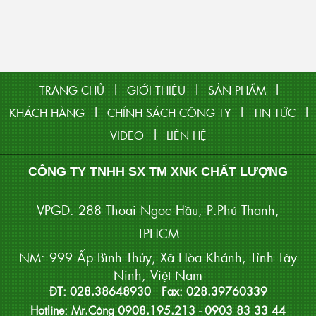
|
|
|
TRANG CHỦ
GIỚI THIỆU
SẢN PHẨM
|
|
|
KHÁCH HÀNG
CHÍNH SÁCH CÔNG TY
TIN TỨC
|
VIDEO
LIÊN HỆ
CÔNG TY TNHH SX TM XNK CHẤT LƯỢNG
VPGD: 288 Thoại Ngọc Hầu, P.Phú Thạnh,
TPHCM
NM: 999 Ấp Bình Thủy, Xã Hòa Khánh, Tỉnh Tây
Ninh, Việt Nam
ĐT: 028.38648930 Fax: 028.39760339
Hotline: Mr.Công 0908.195.213 - 0903 83 33 44