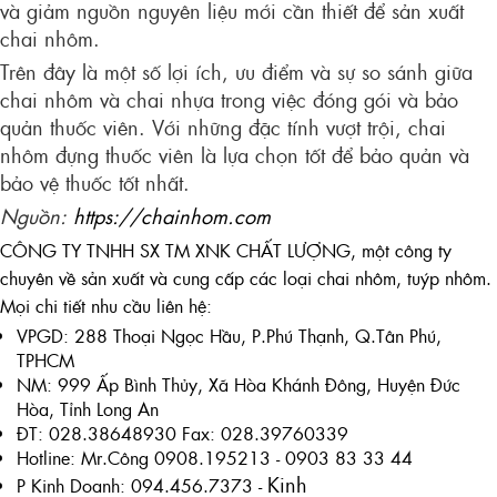
và giảm nguồn nguyên liệu mới cần thiết để sản xuất
chai nhôm.
Trên đây là một số lợi ích, ưu điểm và sự so sánh giữa
chai nhôm và chai nhựa trong việc đóng gói và bảo
quản thuốc viên. Với những đặc tính vượt trội, chai
nhôm đựng thuốc viên là lựa chọn tốt để bảo quản và
bảo vệ thuốc tốt nhất.
Nguồn:
https://chainhom.com
CÔNG TY TNHH SX TM XNK CHẤT LƯỢNG, một công ty
chuyên về sản xuất và cung cấp các loại chai nhôm, tuýp nhôm.
Mọi chi tiết nhu cầu liên hệ:
VPGD: 288 Thoại Ngọc Hầu, P.Phú Thạnh, Q.Tân Phú,
TPHCM
NM: 999 Ấp Bình Thủy, Xã Hòa Khánh Đông, Huyện Đức
Hòa, Tỉnh Long An
ĐT: 028.38648930 Fax: 028.39760339
Hotline: Mr.Công 0908.195213 - 0903 83 33 44
Kinh
P Kinh Doanh: 094.456.7373 -