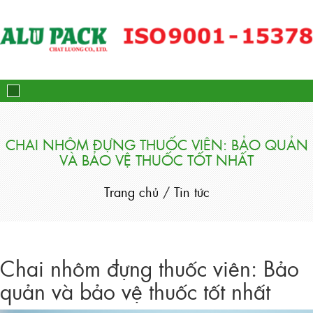
Alupack - Bao Bì Tuýp Nh
CHAI NHÔM ĐỰNG THUỐC VIÊN: BẢO QUẢN
VÀ BẢO VỆ THUỐC TỐT NHẤT
Trang chủ
/
Tin tức
Chai nhôm đựng thuốc viên: Bảo
quản và bảo vệ thuốc tốt nhất