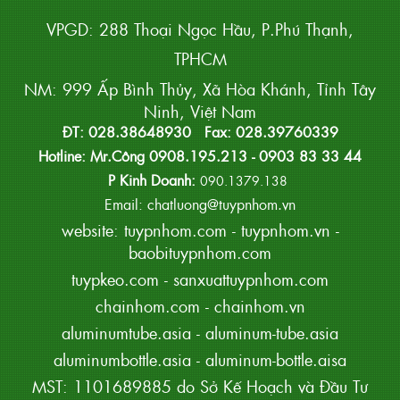
VPGD: 288 Thoại Ngọc Hầu, P.Phú Thạnh,
TPHCM
NM: 999 Ấp Bình Thủy, Xã Hòa Khánh, Tỉnh Tây
Ninh, Việt Nam
ĐT: 028.38648930 Fax: 028.39760339
Hotline: Mr.Công 0908.195.213 - 0903 83 33 44
P Kinh Doanh:
090.1379.138
Email: chatluong@tuypnhom.vn
website:
tuypnhom.com
-
tuypnhom.vn
-
baobituypnhom.com
tuypkeo.com
-
sanxuattuypnhom.com
chainhom.com
-
chainhom.vn
aluminumtube.asia
-
aluminum-tube.asia
aluminumbottle.asia
-
aluminum-bottle.aisa
MST: 1101689885 do Sở Kế Hoạch và Đầu Tư