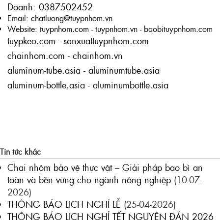
Doanh:
0387502452
Email: chatluong@tuypnhom.vn
Website:
tuypnhom.com
-
tuypnhom.vn
-
baobituypnhom.com
tuypkeo.com
-
sanxuattuypnhom.com
chainhom.com
-
chainhom.vn
aluminum-tube.asia
-
aluminumtube.asia
aluminum-bottle.asia
-
aluminumbottle.asia
Tin tức khác
Chai nhôm bảo vệ thực vật – Giải pháp bao bì an
toàn và bền vững cho ngành nông nghiệp
(10-07-
2026)
THÔNG BÁO LỊCH NGHỈ LỄ
(25-04-2026)
THÔNG BÁO LỊCH NGHỈ TẾT NGUYÊN ĐÁN 2026