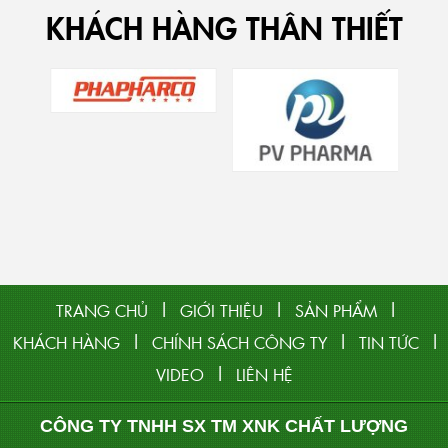
KHÁCH HÀNG THÂN THIẾT
|
|
|
TRANG CHỦ
GIỚI THIỆU
SẢN PHẨM
|
|
|
KHÁCH HÀNG
CHÍNH SÁCH CÔNG TY
TIN TỨC
|
VIDEO
LIÊN HỆ
CÔNG TY TNHH SX TM XNK CHẤT LƯỢNG