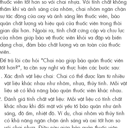
thuốc viên tốt hơn so với chai nhựa. Với tính chất không
thấm khí và ánh sáng của nhôm, chai nhôm ngăn chặn
sự tác động của oxy và ánh sáng lên thuốc viên, bảo
quản chất lượng và hiệu quả của thuốc viên trong thời
gian dài hơn. Ngoài ra, tính chất cứng cáp và chịu lực
của nhôm giúp bảo vệ thuốc viên khỏi va đập và biến
dạng chai, đảm bảo chất lượng và an toàn của thuốc
viên.
Để trả lời câu hỏi "Chai nào giúp bảo quản thuốc viên
tốt hơn?", ta cần suy nghĩ và thực hiện các bước sau:
Xác định vật liệu chai: Chai có thể được làm từ nhiều
vật liệu khác nhau như nhôm, nhựa, thủy tinh. Mỗi vật
liệu sẽ có khả năng bảo quản thuốc viên khác nhau.
Đánh giá tính chất vật liệu: Mỗi vật liệu có tính chất
khác nhau khi đối mặt với yếu tố bảo quản như ánh
sáng, độ ẩm, nhiệt độ. Ví dụ, chai nhôm và thủy tinh
có khả năng ngăn chặn ánh sáng và oxi tốt hơn so
với chai nhựa. Điều này giúp bảo quản thuốc viên