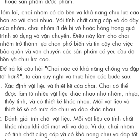
hoặc sản phẩm dược phẩm.
Tóm lại, chai nhôm có độ bền và khả năng chịu lực cao
hơn so với chai nhựa. Với tính chất cứng cáp và độ dày
của nhôm, chai nhôm ít dễ bị vỡ hoặc hỏng trong quá
trình sử dụng và vận chuyển. Điều này làm cho chai
nhôm trở thành lựa chọn phổ biến và tin cậy cho việc
bảo quản và vận chuyển các sản phẩm có yêu cầu độ
bền và chịu lực cao.
Để trả lời câu hỏi "Chai nào có khả năng chống va đập
tốt hơn?", ta cần suy nghĩ và thực hiện các bước sau:
Xác định vật liệu và thiết kế của chai: Chai có thể
được làm từ nhiều vật liệu khác nhau như nhôm, nhựa,
thủy tinh, và có thiết kế khác nhau. Mỗi vật liệu và
thiết kế sẽ có mức độ chịu va đập khác nhau.
Đánh giá tính chất vật liệu: Mỗi vật liệu có tính chất
khác nhau khi đối mặt với va đập. Ví dụ, chai nhôm
có tính chất cứng cáp và có khả năng chịu va đập tốt