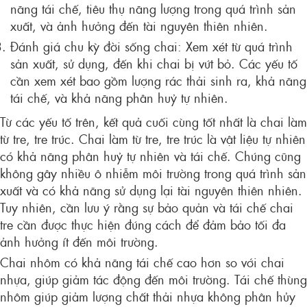
năng tái chế, tiêu thụ năng lượng trong quá trình sản
xuất, và ảnh hưởng đến tài nguyên thiên nhiên.
Đánh giá chu kỳ đời sống chai: Xem xét từ quá trình
sản xuất, sử dụng, đến khi chai bị vứt bỏ. Các yếu tố
cần xem xét bao gồm lượng rác thải sinh ra, khả năng
tái chế, và khả năng phân huỷ tự nhiên.
Từ các yếu tố trên, kết quả cuối cùng tốt nhất là chai làm
từ tre, tre trúc. Chai làm từ tre, tre trúc là vật liệu tự nhiên
có khả năng phân huỷ tự nhiên và tái chế. Chúng cũng
không gây nhiều ô nhiễm môi trường trong quá trình sản
xuất và có khả năng sử dụng lại tài nguyên thiên nhiên.
Tuy nhiên, cần lưu ý rằng sự bảo quản và tái chế chai
tre cần được thực hiện đúng cách để đảm bảo tối đa
ảnh hưởng ít đến môi trường.
Chai nhôm có khả năng tái chế cao hơn so với chai
nhựa, giúp giảm tác động đến môi trường. Tái chế thùng
nhôm giúp giảm lượng chất thải nhựa không phân hủy