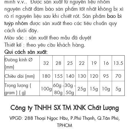
minh v.v.. Được sản xuất từ nguyên liệu nhôm
nguyên chất đảm bảo sản phẩm tốt nhất không bị xì
rò rỉ nguyên liệu sau khi chiết rót. Sản phẩm
bao bì
tuýp nhôm
được sản xuất theo các tiêu chuẩn quy
cách dưới đây.
Màu sắc : sản xuất theo mẫu đã duyệt
Thiết kế : theo yêu cầu khách hàng.
Qui cách sản xuất:
Đường kính Ø
32
28
25
22
19
16
13.5
(mm)
Chiều dài (mm)
180
155
140
130
120
95
70
Trọng lượng (
60g -
30g -
100g
25g
15g
10g
5g
gram ) ( g)
80g
50g
Công ty TNHH SX TM XNK Chất Lượng
VPGD: 288 Thoại Ngọc Hầu, P.Phú Thạnh, Q.Tân Phú,
TPHCM