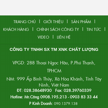
|
|
|
TRANG CHỦ
GIỚI THIỆU
SẢN PHẨM
|
|
|
KHÁCH HÀNG
CHÍNH SÁCH CÔNG TY
TIN TỨC
|
VIDEO
LIÊN HỆ
CÔNG TY TNHH SX TM XNK CHẤT LƯỢNG
VPGD: 288 Thoại Ngọc Hầu, P.Phú Thạnh,
TPHCM
NM: 999 Ấp Bình Thủy, Xã Hòa Khánh, Tỉnh Tây
Ninh, Việt Nam
ĐT: 028.38648930 Fax: 028.39760339
Hotline: Mr.Công 0908.195.213 - 0903 83 33 44
P Kinh Doanh:
090.1379.138