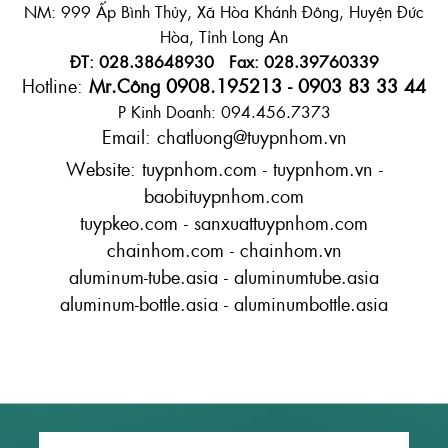
NM: 999 Ấp Bình Thủy, Xã Hòa Khánh Đông, Huyện Đức
Hòa, Tỉnh Long An
ĐT: 028.38648930 Fax: 028.39760339
Hotline:
Mr.Công 0908.195213 - 0903 83 33 44
P Kinh Doanh: 094.456.7373
Email: chatluong@tuypnhom.vn
Website: tuypnhom.com - tuypnhom.vn -
baobituypnhom.com
tuypkeo.com - sanxuattuypnhom.com
chainhom.com - chainhom.vn
aluminum-tube.asia - aluminumtube.asia
aluminum-bottle.asia - aluminumbottle.asia