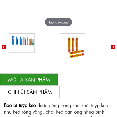
Tap to expand
MÔ TẢ SẢN PHẨM
CHI TIẾT SẢN PHẨM
Bao bì tuýp keo
được dùng trong sản xuất tuýp keo
như keo ròng vàng, chai keo dán óng nhựa bình