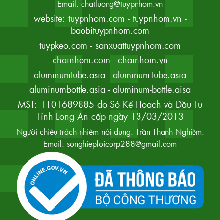
Email: chatluong@tuypnhom.vn
website:
tuypnhom.com
-
tuypnhom.vn
-
baobituypnhom.com
tuypkeo.com
-
sanxuattuypnhom.com
chainhom.com
-
chainhom.vn
aluminumtube.asia
-
aluminum-tube.asia
aluminumbottle.asia
-
aluminum-bottle.aisa
MST: 1101689885 do Sở Kế Hoạch và Đầu Tư
Tỉnh Long An cấp ngày 13/03/2013
Người chiệu trách nhiệm nội dung: Trần Thanh Nghiêm.
Email: songhieploicorp288@gmail.com