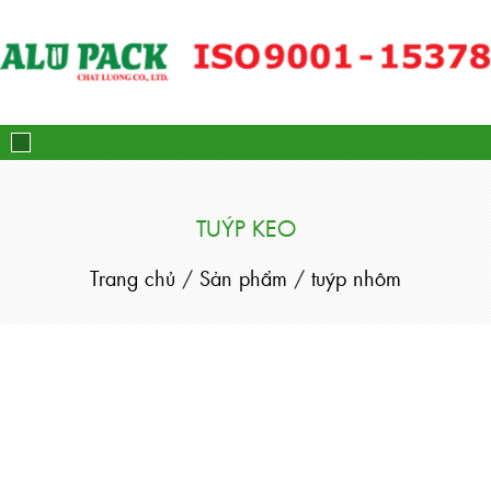
Alupack - Bao Bì Tuýp Nh
TUÝP KEO
Trang chủ
/
Sản phẩm
/
tuýp nhôm