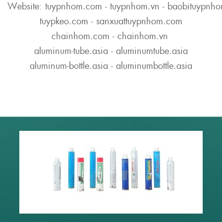
Website:
tuypnhom.com
-
tuypnhom.vn
-
baobituypnh
tuypkeo.com
-
sanxuattuypnhom.com
chainhom.com
-
chainhom.vn
aluminum-tube.asia
-
aluminumtube.asia
aluminum-bottle.asia
-
aluminumbottle.asia