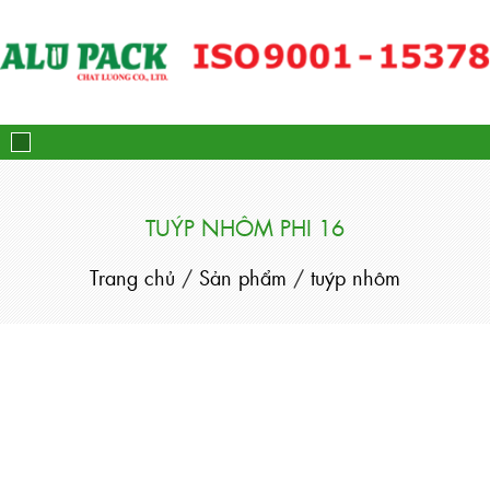
Alupack - Bao Bì Tuýp Nh
TUÝP NHÔM PHI 16
Trang chủ
/
Sản phẩm
/
tuýp nhôm