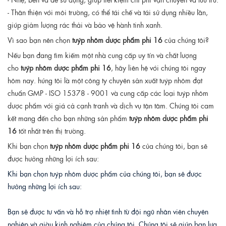
- Thân thiện với môi trường, có thể tái chế và tái sử dụng nhiều lần,
giúp giảm lượng rác thải và bảo vệ hành tinh xanh.
Vì sao bạn nên chọn
tuýp nhôm dược phẩm phi 16
của chúng tôi?
Nếu bạn đang tìm kiếm một nhà cung cấp uy tín và chất lượng
cho
tuýp nhôm dược phẩm phi 16
, hãy liên hệ với chúng tôi ngay
hôm nay. húng tôi là một công ty chuyên sản xuất tuýp nhôm đạt
chuẩn GMP - ISO 15378 - 9001 và cung cấp các loại tuýp nhôm
dược phẩm với giá cả cạnh tranh và dịch vụ tận tâm. Chúng tôi cam
kết mang đến cho bạn những sản phẩm
tuýp nhôm dược phẩm phi
16
tốt nhất trên thị trường.
Khi bạn chọn
tuýp nhôm dược phẩm phi 16
của chúng tôi, bạn sẽ
được hưởng những lợi ích sau:
Khi bạn chọn tuýp nhôm dược phẩm của chúng tôi, bạn sẽ được 
hưởng những lợi ích sau:
Bạn sẽ được tư vấn và hỗ trợ nhiệt tình từ đội ngũ nhân viên chuyên 
nghiệp và giàu kinh nghiệm của chúng tôi. Chúng tôi sẽ giúp bạn lựa 