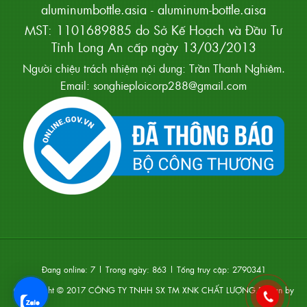
aluminumbottle.asia
-
aluminum-bottle.aisa
MST: 1101689885 do Sở Kế Hoạch và Đầu Tư
Tỉnh Long An cấp ngày 13/03/2013
Người chiệu trách nhiệm nội dung: Trần Thanh Nghiêm.
Email: songhieploicorp288@gmail.com
Đang online:
7
| Trong ngày:
863
| Tổng truy cập:
2790341
Coppyright © 2017
CÔNG TY TNHH SX TM XNK CHẤT LƯỢNG
.Design by