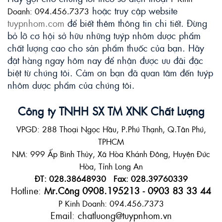
 hoặc truy cập website 
Doanh: 094.456.7373
tuypnhom.com
 để biết thêm thông tin chi tiết. Đừng 
bỏ lỡ cơ hội sở hữu những tuýp nhôm dược phẩm 
chất lượng cao cho sản phẩm thuốc của bạn. Hãy 
đặt hàng ngay hôm nay để nhận được ưu đãi đặc 
biệt từ chúng tôi. Cảm ơn bạn đã quan tâm đến tuýp 
nhôm dược phẩm của chúng tôi.
Công ty TNHH SX TM XNK Chất Lượng
VPGD: 288 Thoại Ngọc Hầu, P.Phú Thạnh, Q.Tân Phú,
TPHCM
NM: 999 Ấp Bình Thủy, Xã Hòa Khánh Đông, Huyện Đức
Hòa, Tỉnh Long An
ĐT: 028.38648930 Fax: 028.39760339
Hotline:
Mr.Công 0908.195213 - 0903 83 33 44
P Kinh Doanh: 094.456.7373
Email: chatluong@tuypnhom.vn