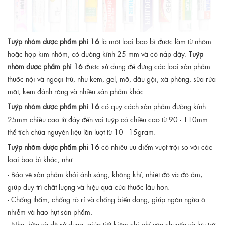
Tuýp nhôm dược phẩm phi 16
là một loại bao bì được làm từ nhôm
hoặc hợp kim nhôm, có đường kính 25 mm và có nắp đậy.
Tuýp
nhôm dược phẩm phi 16
được sử dụng để đựng các loại sản phẩm
thuốc nội và ngoại trừ, như kem, gel, mỡ, dầu gội, xà phòng, sữa rửa
mặt, kem đánh răng và nhiều sản phẩm khác.
Tuýp nhôm dược phẩm phi 16
có quy cách sản phẩm đường kính
25mm chiều cao từ đáy đến vai tuýp có chiều cao từ 90 - 110mm
thể tích chứa nguyên liệu lần lượt từ 10 - 15gram.
Tuýp nhôm dược phẩm phi 16
có nhiều ưu điểm vượt trội so với các
loại bao bì khác, như:
- Bảo vệ sản phẩm khỏi ánh sáng, không khí, nhiệt độ và độ ẩm,
giúp duy trì chất lượng và hiệu quả của thuốc lâu hơn.
- Chống thấm, chống rò rỉ và chống biến dạng, giúp ngăn ngừa ô
nhiễm và hao hụt sản phẩm.
- Nhẹ, bền và dễ sử dụng, giúp tiết kiệm chi phí vận chuyển và lưu trữ.