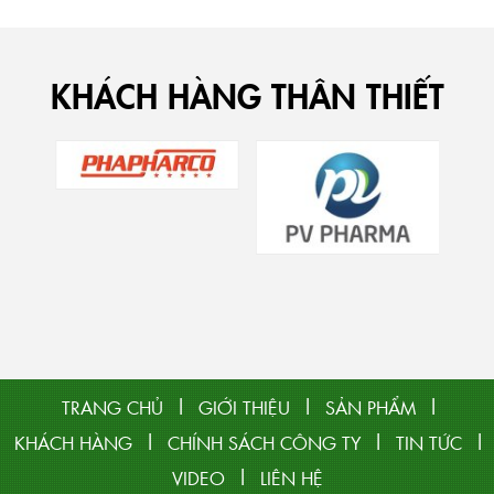
KHÁCH HÀNG THÂN THIẾT
|
|
|
TRANG CHỦ
GIỚI THIỆU
SẢN PHẨM
|
|
|
KHÁCH HÀNG
CHÍNH SÁCH CÔNG TY
TIN TỨC
|
VIDEO
LIÊN HỆ