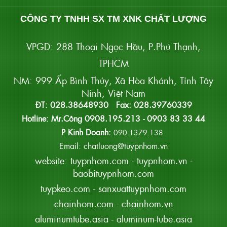
CÔNG TY TNHH SX TM XNK CHẤT LƯỢNG
VPGD: 288 Thoại Ngọc Hầu, P.Phú Thạnh,
TPHCM
NM: 999 Ấp Bình Thủy, Xã Hòa Khánh, Tỉnh Tây
Ninh, Việt Nam
ĐT: 028.38648930 Fax: 028.39760339
Hotline: Mr.Công 0908.195.213 - 0903 83 33 44
P Kinh Doanh:
090.1379.138
Email: chatluong@tuypnhom.vn
website:
tuypnhom.com
-
tuypnhom.vn
-
baobituypnhom.com
tuypkeo.com
-
sanxuattuypnhom.com
chainhom.com
-
chainhom.vn
aluminumtube.asia
-
aluminum-tube.asia