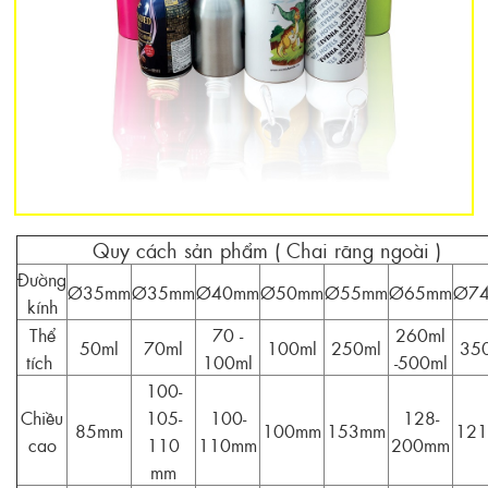
Quy cách sản phẩm ( Chai răng ngoài )
Đường
Ø35mm
Ø35mm
Ø40mm
Ø50mm
Ø55mm
Ø65mm
Ø7
kính
Thể
70 -
260ml
50ml
70ml
100ml
250ml
35
tích
100ml
-500ml
100-
Chiều
105-
100-
128-
85mm
100mm
153mm
12
cao
110
110mm
200mm
mm