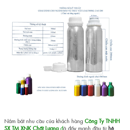
Nắm bắt nhu cầu của khách hàng
Công Ty TNHH
SX TM XNK Chất Lượng
đ
ã đẩy mạnh đầu từ
hệ