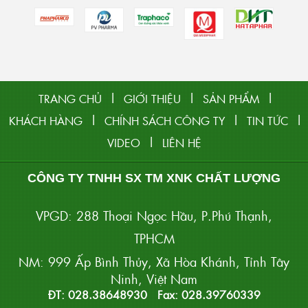
|
|
|
TRANG CHỦ
GIỚI THIỆU
SẢN PHẨM
|
|
|
KHÁCH HÀNG
CHÍNH SÁCH CÔNG TY
TIN TỨC
|
VIDEO
LIÊN HỆ
CÔNG TY TNHH SX TM XNK CHẤT LƯỢNG
VPGD: 288 Thoại Ngọc Hầu, P.Phú Thạnh,
TPHCM
NM: 999 Ấp Bình Thủy, Xã Hòa Khánh, Tỉnh Tây
Ninh, Việt Nam
ĐT: 028.38648930 Fax: 028.39760339