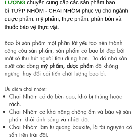
LƯỢNG
chuyên cung cấp các sản phẩm bao
bì
TUÝP NHÔM
-
CHAI NHÔM
phục vụ cho ngành
dược phẩm, mỹ phẩm, thực phẩm, phân bón và
thuốc bảo vệ thực vật.
Bao bì sản phẩm một phần tât yếu tạo nên thành
công của sản phẩm, sản phẩm có bao bì đẹp bắt
mắt sẽ thu hút người tiêu dùng hơn. Do đó nhà sản
xuất các dòng
mỹ phẩm, dược phẩm
đã không
ngừng thay đổi cải tiến chất lượng bao bì.
Ưu điểm chai nhôm:
Chai Nhôm có độ bền cao, khó bị thủng hoặc
rách.
Chai Nhôm có khả năng chống ẩm và bảo vệ sản
phẩm khỏi ánh sáng và nhiệt độ.
Chai Nhôm làm từ quặng bauxite, là tài nguyên có
sẵn trên trái đất.