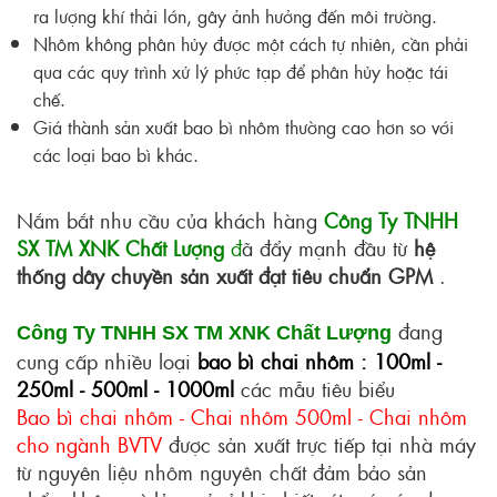
ra lượng khí thải lớn, gây ảnh hưởng đến môi trường.
Nhôm không phân hủy được một cách tự nhiên, cần phải
qua các quy trình xử lý phức tạp để phân hủy hoặc tái
chế.
Giá thành sản xuất bao bì nhôm thường cao hơn so với
các loại bao bì khác.
Nắm bắt nhu cầu của khách hàng
Công Ty TNHH
SX TM XNK Chất Lượng
đ
ã đẩy mạnh đầu từ
hệ
thống dây chuyền sản xuất đạt tiêu chuẩn GPM
.
đang
Công Ty TNHH SX TM XNK Chất Lượng
cung cấp nhiều loại
bao bì chai nhôm : 100ml -
250ml - 500ml - 1000ml
các mẫu tiêu biểu
Bao bì chai nhôm
-
Chai nhôm 500ml
-
Chai nhôm
cho ngành BVTV
được sản xuất trực tiếp tại nhà máy
từ nguyên liệu nhôm nguyên chất đảm bảo sản