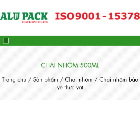
Alupack - Bao Bì Tuýp Nh
CHAI NHÔM 500ML
Trang chủ
/
Sản phẩm
/
Chai nhôm
/
Chai nhôm bảo
vệ thực vật