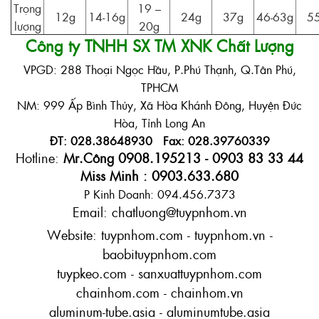
Trọng
19 –
12g
14-16g
24g
37g
46-63g
5
lượng
20g
Công ty TNHH SX TM XNK Chất Lượng
VPGD: 288 Thoại Ngọc Hầu, P.Phú Thạnh, Q.Tân Phú,
TPHCM
NM: 999 Ấp Bình Thủy, Xã Hòa Khánh Đông, Huyện Đức
Hòa, Tỉnh Long An
ĐT: 028.38648930 Fax: 028.39760339
Hotline:
Mr.Công 0908.195213 - 0903 83 33 44
Miss Minh : 0903.633.680
P Kinh Doanh: 094.456.7373
Email: chatluong@tuypnhom.vn
Website: tuypnhom.com - tuypnhom.vn -
baobituypnhom.com
tuypkeo.com - sanxuattuypnhom.com
chainhom.com - chainhom.vn
aluminum-tube.asia - aluminumtube.asia