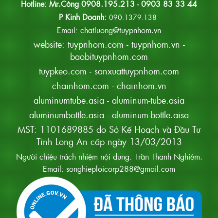
Hotline: Mr.Công 0908.195.213 - 0903 83 33 44
P Kinh Doanh:
090.1379.138
Email: chatluong@tuypnhom.vn
website:
tuypnhom.com
-
tuypnhom.vn
-
baobituypnhom.com
tuypkeo.com
-
sanxuattuypnhom.com
chainhom.com
-
chainhom.vn
aluminumtube.asia
-
aluminum-tube.asia
aluminumbottle.asia
-
aluminum-bottle.aisa
MST: 1101689885 do Sở Kế Hoạch và Đầu Tư
Tỉnh Long An cấp ngày 13/03/2013
Người chiệu trách nhiệm nội dung: Trần Thanh Nghiêm.
Email: songhieploicorp288@gmail.com