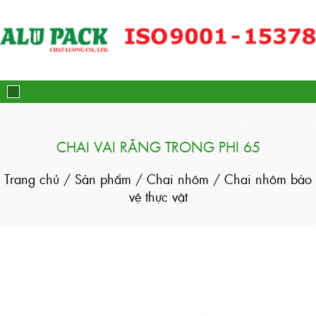
Alupack - Bao Bì Tuýp Nh
CHAI VAI RĂNG TRONG PHI 65
Trang chủ
/
Sản phẩm
/
Chai nhôm
/
Chai nhôm bảo
vệ thực vật