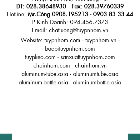
ĐT: 028.38648930 Fax: 028.39760339
Hotline:
Mr.Công 0908.195213 - 0903 83 33 44
P Kinh Doanh: 094.456.7373
Email: chatluong@tuypnhom.vn
Website: tuypnhom.com - tuypnhom.vn -
baobituypnhom.com
tuypkeo.com - sanxuattuypnhom.com
chainhom.com - chainhom.vn
aluminum-tube.asia - aluminumtube.asia
aluminum-bottle.asia - aluminumbottle.asia