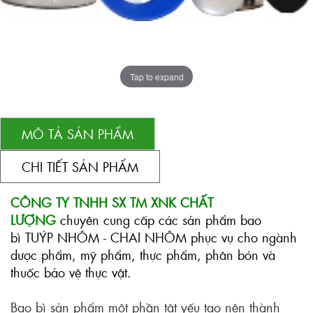
Tap to expand
MÔ TẢ SẢN PHẨM
CHI TIẾT SẢN PHẨM
CÔNG TY TNHH SX TM XNK CHẤT
LƯỢNG
chuyên cung cấp các sản phẩm bao
bì
TUÝP NHÔM
-
CHAI NHÔM
phục vụ cho ngành
dược phẩm, mỹ phẩm, thực phẩm, phân bón và
thuốc bảo vệ thực vật.
Bao bì sản phẩm một phần tât yếu tạo nên thành