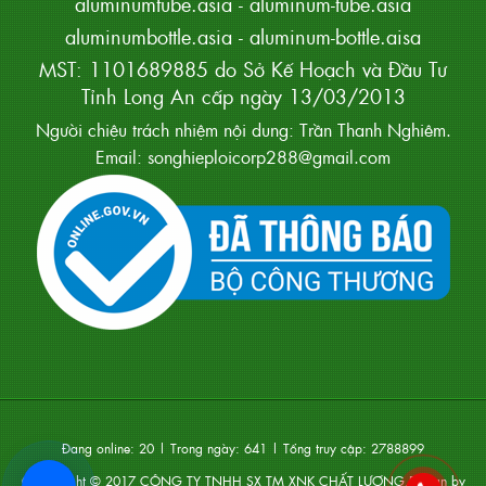
aluminumtube.asia
-
aluminum-tube.asia
aluminumbottle.asia
-
aluminum-bottle.aisa
MST: 1101689885 do Sở Kế Hoạch và Đầu Tư
Tỉnh Long An cấp ngày 13/03/2013
Người chiệu trách nhiệm nội dung: Trần Thanh Nghiêm.
Email: songhieploicorp288@gmail.com
Đang online:
20
| Trong ngày:
641
| Tổng truy cập:
2788899
Coppyright © 2017
CÔNG TY TNHH SX TM XNK CHẤT LƯỢNG
.Design by