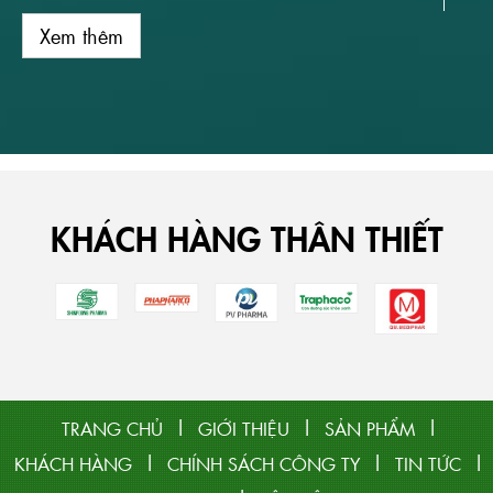
Xem thêm
Xem thêm
Xem thêm
Xem thêm
Xem thêm
KHÁCH HÀNG THÂN THIẾT
|
|
|
TRANG CHỦ
GIỚI THIỆU
SẢN PHẨM
|
|
|
KHÁCH HÀNG
CHÍNH SÁCH CÔNG TY
TIN TỨC