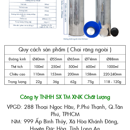
Quy cách sản phẩm ( Chai răng ngoài )
Đường kính
Ø40mm
Ø55mm
Ø65mm
Ø74mm
Ø88mm
Thể tích
100ml
250ml
500ml
600ml
1000ml
Chiều cao
110mm
153mm
200mm
158mm
220-240mm
Trọng lượng
22g
36g
62g
75g
118 - 120g
Công ty TNHH SX TM XNK Chất Lượng
VPGD: 288 Thoại Ngọc Hầu, P.Phú Thạnh, Q.Tân
Phú, TPHCM
NM: 999 Ấp Bình Thủy, Xã Hòa Khánh Đông,
Huyện Đức Hòa, Tỉnh Long An