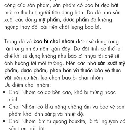
công của sản phẩm, sản phẩm có bao bì đẹp bắt
mắt sẽ thu hút người tiêu dùng hơn. Do đó nhà sản
xuất các dòng
mỹ phẩm, dược phẩm
đã không
ngừng thay đổi cải tiến chất lượng bao bì.
Trong đó vỏ
bao bì chai nhôm
được sử dụng rộng
rãi trong nhiều năm gần đây. Do đặt tính có thể tái
chế khi sử dụng không như bao bì nhựa tái chế sẽ
ảnh hưởng tới môi trường. Nên các nhà
sản xuất mỹ
phẩm, dược phẩm, phân bón và thuốc bảo vệ thực
vật
luôn ưu tiên lựa chọn bao bì chai nhôm
Ưu điểm chai nhôm:
Chai Nhôm có độ bền cao, khó bị thủng hoặc
rách.
Chai Nhôm có khả năng chống ẩm và bảo vệ sản
phẩm khỏi ánh sáng và nhiệt độ.
Chai Nhôm làm từ quặng bauxite, là tài nguyên có
sẵn trên trái đất.