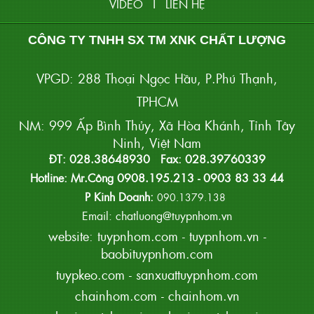
|
VIDEO
LIÊN HỆ
CÔNG TY TNHH SX TM XNK CHẤT LƯỢNG
VPGD: 288 Thoại Ngọc Hầu, P.Phú Thạnh,
TPHCM
NM: 999 Ấp Bình Thủy, Xã Hòa Khánh, Tỉnh Tây
Ninh, Việt Nam
ĐT: 028.38648930 Fax: 028.39760339
Hotline: Mr.Công 0908.195.213 - 0903 83 33 44
P Kinh Doanh:
090.1379.138
Email: chatluong@tuypnhom.vn
website:
tuypnhom.com
-
tuypnhom.vn
-
baobituypnhom.com
tuypkeo.com
-
sanxuattuypnhom.com
chainhom.com
-
chainhom.vn