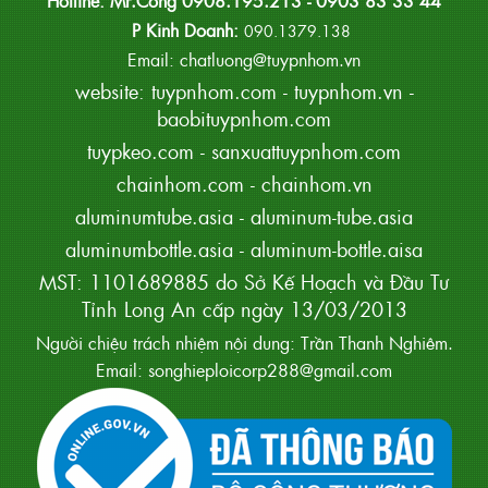
Hotline: Mr.Công 0908.195.213 - 0903 83 33 44
P Kinh Doanh:
090.1379.138
Email: chatluong@tuypnhom.vn
website:
tuypnhom.com
-
tuypnhom.vn
-
baobituypnhom.com
tuypkeo.com
-
sanxuattuypnhom.com
chainhom.com
-
chainhom.vn
aluminumtube.asia
-
aluminum-tube.asia
aluminumbottle.asia
-
aluminum-bottle.aisa
MST: 1101689885 do Sở Kế Hoạch và Đầu Tư
Tỉnh Long An cấp ngày 13/03/2013
Người chiệu trách nhiệm nội dung: Trần Thanh Nghiêm.
Email: songhieploicorp288@gmail.com