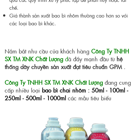
chế.
Giá thành sản xuất bao bì nhôm thường cao hơn so với
các loại bao bì khác.
Nắm bắt nhu cầu của khách hàng
Công Ty TNHH
SX TM XNK Chất Lượng
đ
ã đẩy mạnh đầu từ
hệ
thống dây chuyền sản xuất đạt tiêu chuẩn GPM
.
Công Ty TNHH SX TM XNK Chất Lượng
đang cung
cấp nhiều loại
bao bì chai nhôm : 50ml - 100ml -
250ml - 500ml - 1000ml
các mẫu tiêu biểu