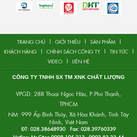
|
|
|
TRANG CHỦ
GIỚI THIỆU
SẢN PHẨM
|
|
|
KHÁCH HÀNG
CHÍNH SÁCH CÔNG TY
TIN TỨC
|
VIDEO
LIÊN HỆ
CÔNG TY TNHH SX TM XNK CHẤT LƯỢNG
VPGD: 288 Thoại Ngọc Hầu, P.Phú Thạnh,
TPHCM
NM: 999 Ấp Bình Thủy, Xã Hòa Khánh, Tỉnh Tây
Ninh, Việt Nam
ĐT: 028.38648930 Fax: 028.39760339