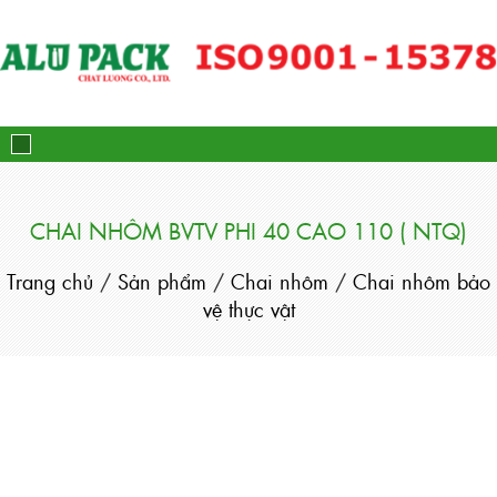
Alupack - Bao Bì Tuýp Nh
CHAI NHÔM BVTV PHI 40 CAO 110 ( NTQ)
Trang chủ
/
Sản phẩm
/
Chai nhôm
/
Chai nhôm bảo
vệ thực vật