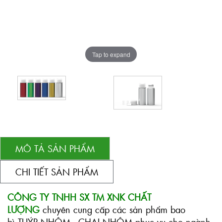
Tap to expand
MÔ TẢ SẢN PHẨM
CHI TIẾT SẢN PHẨM
CÔNG TY TNHH SX TM XNK CHẤT
LƯỢNG
chuyên cung cấp các sản phẩm bao
bì
TUÝP NHÔM
-
CHAI NHÔM
phục vụ cho ngành