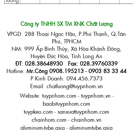
Công ty TNHH SX TM XNK Chất Lượng
VPGD: 288 Thoại Ngọc Hầu, P.Phú Thạnh, Q.Tân
Phú, TPHCM
NM: 999 Ấp Bình Thủy, Xã Hòa Khánh Đông,
Huyện Đức Hòa, Tỉnh Long An
ĐT: 028.38648930 Fax: 028.39760339
Hotline:
Mr.Công 0908.195213 - 0903 83 33 44
P Kinh Doanh: 094.456.7373
Email: chatluong@tuypnhom.vn
Website: tuypnhom.com - tuypnhom.vn -
baobituypnhom.com
tuypkeo.com - sanxuattuypnhom.com
chainhom.com - chainhom.vn
aluminum-tube.asia - aluminumtube.asia