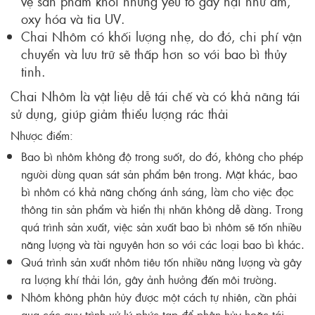
vệ sản phẩm khỏi những yếu tố gây hại như ẩm,
oxy hóa và tia UV.
Chai Nhôm có khối lượng nhẹ, do đó, chi phí vận
chuyển và lưu trữ sẽ thấp hơn so với bao bì thủy
tinh.
Chai Nhôm là vật liệu dễ tái chế và có khả năng tái
sử dụng, giúp giảm thiểu lượng rác thải
Nhược điểm:
Bao bì nhôm không độ trong suốt, do đó, không cho phép
người dùng quan sát sản phẩm bên trong. Mặt khác, bao
bì nhôm có khả năng chống ánh sáng, làm cho việc đọc
thông tin sản phẩm và hiển thị nhãn không dễ dàng. Trong
quá trình sản xuất, việc sản xuất bao bì nhôm sẽ tốn nhiều
năng lượng và tài nguyên hơn so với các loại bao bì khác.
Quá trình sản xuất nhôm tiêu tốn nhiều năng lượng và gây
ra lượng khí thải lớn, gây ảnh hưởng đến môi trường.
Nhôm không phân hủy được một cách tự nhiên, cần phải
qua các quy trình xử lý phức tạp để phân hủy hoặc tái