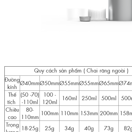
Quy cách sản phẩm ( Chai răng ngoài )
Đường
Ø40mm
Ø50mm
Ø55mm
Ø55mm
Ø65mm
Ø74
kính
Thể
(50 -70)
100 -
160ml
250ml
500ml
500
tích
-110ml
120ml
Chiều
80-
100mm
110mm
153mm
200mm
158
cao
110mm
Trọng
18-25g
25g
34g
40g
73g
82
lượng